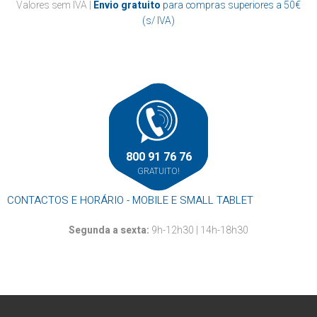
Casa de banho
Valores sem IVA |
Envio gratuito
para compras superiores a 50€
Papel marquesa
Suportes
Cozinha
(s/ IVA)
Resma
Outros
Mãos
Louça descartável
Roupa
Rolos alumínio e película aderente
Rolos térmicos
Outros
800 91 76 76
GRATUITO!
CONTACTOS E HORÁRIO - MOBILE E SMALL TABLET
Segunda a sexta:
9h-12h30 | 14h-18h30