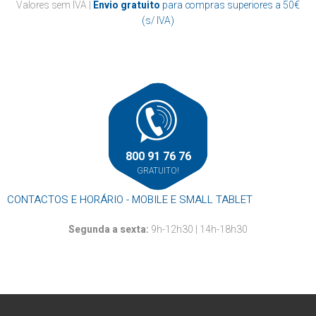
Casa de banho
Valores sem IVA |
Envio gratuito
para compras superiores a 50€
Papel marquesa
Suportes
Cozinha
(s/ IVA)
Resma
Outros
Mãos
Louça descartável
Roupa
Rolos alumínio e película aderente
Rolos térmicos
Outros
800 91 76 76
GRATUITO!
CONTACTOS E HORÁRIO - MOBILE E SMALL TABLET
Segunda a sexta:
9h-12h30 | 14h-18h30