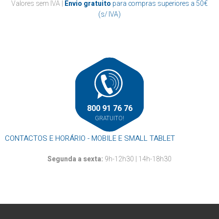
Casa de banho
Valores sem IVA |
Envio gratuito
para compras superiores a 50€
Papel marquesa
Suportes
Cozinha
(s/ IVA)
Resma
Outros
Mãos
Louça descartável
Roupa
Rolos alumínio e película aderente
Rolos térmicos
Outros
800 91 76 76
GRATUITO!
CONTACTOS E HORÁRIO - MOBILE E SMALL TABLET
Segunda a sexta:
9h-12h30 | 14h-18h30