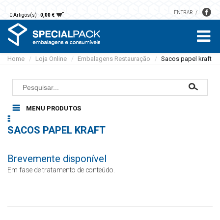
ENTRAR
0 Artigos(s) -
0,00 €
Home
Loja Online
Embalagens Restauração
Sacos papel kraft
/
/
/
MENU PRODUTOS
Embalagens Restauração
SACOS PAPEL KRAFT
Alumínio
Pastelaria
Microondas
Caixas
Papel
Brevemente disponível
Sobremesas e saladas
Bases
Guardanapos
Luvas
Sopas e molhos
Em fase de tratamento de conteúdo.
Formas
Toalhas mesa
Cartão
Sacos
Embalagens plástico
Toalhas mão
EPS
Detergentes
Rolos
Vegetal
Áreas comuns
Papel higiénico
Acessórios Limpeza
Sacos papel kraft