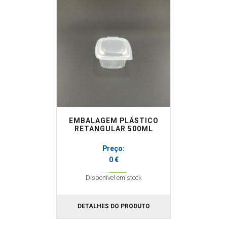
Casa de banho
Papel marquesa
Suportes
Cozinha
Resma
Outros
Mãos
Louça descartável
Roupa
Rolos alumínio e película aderente
Rolos térmicos
Outros
EMBALAGEM PLÁSTICO
RETANGULAR 500ML
Preço:
0 €
Disponível em stock
DETALHES DO PRODUTO