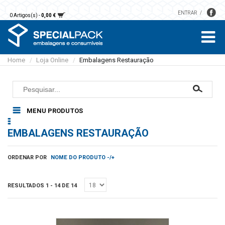
ENTRAR
0 Artigos(s) -
0,00 €
Home
Loja Online
Embalagens Restauração
/
/
MENU PRODUTOS
Embalagens Restauração
EMBALAGENS RESTAURAÇÃO
Alumínio
Pastelaria
Microondas
Caixas
Papel
ORDENAR POR
NOME DO PRODUTO -/+
Sobremesas e saladas
Bases
Guardanapos
Luvas
Sopas e molhos
Formas
Toalhas mesa
Cartão
RESULTADOS 1 - 14 DE 14
Sacos
Embalagens plástico
Toalhas mão
EPS
Detergentes
Rolos
Vegetal
Áreas comuns
Papel higiénico
Acessórios Limpeza
Sacos papel kraft