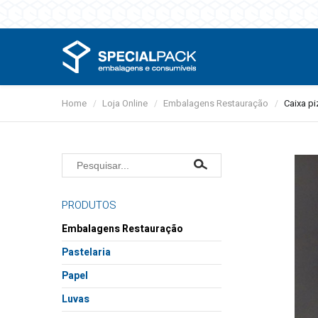
Home
Loja Online
Embalagens Restauração
Caixa p
cte-nos
/
/
/
ização
PRODUTOS
Embalagens Restauração
Alumínio
Pastelaria
Microondas
Caixas
Papel
Sobremesas e saladas
Bases
Guardanapos
Luvas
Sopas e molhos
Formas
Toalhas mesa