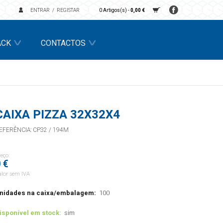
ENTRAR
REGISTAR
0 Artigos(s) -
0,00 €
ACK
CONTACTOS
CAIXA PIZZA 32X32X4
EFERÊNCIA: CP32 / 194M
reço:
 €
alor sem IVA
nidades na caixa/embalagem:
100
isponível em stock:
sim