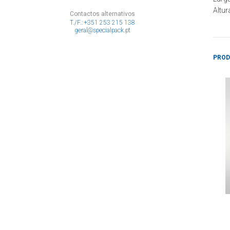
Altur
Contactos alternativos
T./F.: +351 253 215 138
geral@specialpack.pt
PROD