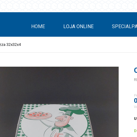
HOME
LOJA ONLINE
SPECIALP
izza 32x32x4
R
P
0
V
U
D