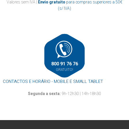
Casa de banho
Valores sem IVA |
Envio gratuito
para compras superiores a 50€
Papel marquesa
Suportes
Cozinha
(s/ IVA)
Resma
Outros
Mãos
Louça descartável
Roupa
Rolos alumínio e película aderente
Rolos térmicos
Outros
800 91 76 76
GRATUITO!
CONTACTOS E HORÁRIO - MOBILE E SMALL TABLET
Segunda a sexta:
9h-12h30 | 14h-18h30