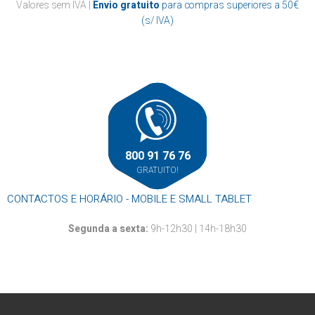
Casa de banho
Valores sem IVA |
Envio gratuito
para compras superiores a 50€
Papel marquesa
Suportes
Cozinha
(s/ IVA)
Resma
Outros
Mãos
Louça descartável
Roupa
Rolos alumínio e película aderente
Rolos térmicos
Outros
800 91 76 76
GRATUITO!
CONTACTOS E HORÁRIO - MOBILE E SMALL TABLET
Segunda a sexta:
9h-12h30 | 14h-18h30