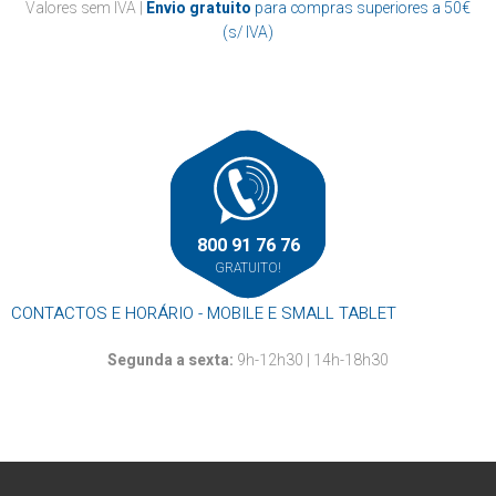
Casa de banho
Valores sem IVA |
Envio gratuito
para compras superiores a 50€
Papel marquesa
Suportes
Cozinha
(s/ IVA)
Resma
Outros
Mãos
Louça descartável
Roupa
Rolos alumínio e película aderente
Rolos térmicos
Outros
800 91 76 76
GRATUITO!
CONTACTOS E HORÁRIO - MOBILE E SMALL TABLET
Segunda a sexta:
9h-12h30 | 14h-18h30