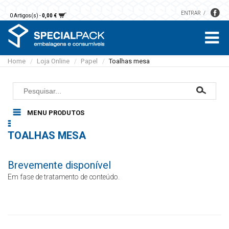
ENTRAR
0 Artigos(s) -
0,00 €
Home
Loja Online
Papel
Toalhas mesa
/
/
/
MENU PRODUTOS
Embalagens Restauração
TOALHAS MESA
Alumínio
Pastelaria
Microondas
Caixas
Papel
Brevemente disponível
Sobremesas e saladas
Bases
Guardanapos
Luvas
Sopas e molhos
Em fase de tratamento de conteúdo.
Formas
Toalhas mesa
Cartão
Sacos
Embalagens plástico
Toalhas mão
EPS
Detergentes
Rolos
Vegetal
Áreas comuns
Papel higiénico
Acessórios Limpeza
Sacos papel kraft