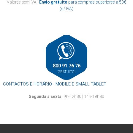
Casa de banho
Valores sem IVA |
Envio gratuito
para compras superiores a 50€
Papel marquesa
Suportes
Cozinha
(s/ IVA)
Resma
Outros
Mãos
Louça descartável
Roupa
Rolos alumínio e película aderente
Rolos térmicos
Outros
800 91 76 76
GRATUITO!
CONTACTOS E HORÁRIO - MOBILE E SMALL TABLET
Segunda a sexta:
9h-12h30 | 14h-18h30