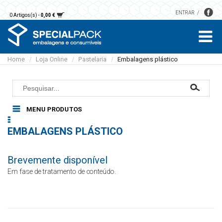
ENTRAR
0 Artigos(s) -
0,00 €
Home
Loja Online
Pastelaria
Embalagens plástico
/
/
/
MENU PRODUTOS
Embalagens Restauração
EMBALAGENS PLÁSTICO
Alumínio
Pastelaria
Microondas
Caixas
Papel
Brevemente disponível
Sobremesas e saladas
Bases
Guardanapos
Luvas
Sopas e molhos
Em fase de tratamento de conteúdo.
Formas
Toalhas mesa
Cartão
Sacos
Embalagens plástico
Toalhas mão
EPS
Detergentes
Rolos
Vegetal
Áreas comuns
Papel higiénico
Acessórios Limpeza
Sacos papel kraft