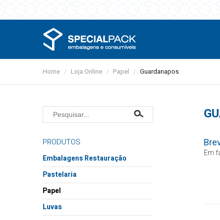
Home
Loja Online
Papel
Guardanapos
cte-nos
/
/
/
ização
GU
Bre
PRODUTOS
Em fa
Embalagens Restauração
Alumínio
Pastelaria
Microondas
Caixas
Papel
Sobremesas e saladas
Bases
Guardanapos
Luvas
Sopas e molhos
Formas
Toalhas mesa