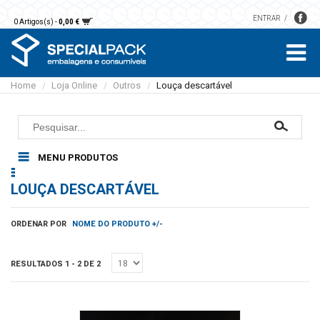
ENTRAR
0 Artigos(s) -
0,00 €
Home
Loja Online
Outros
Louça descartável
/
/
/
MENU PRODUTOS
Embalagens Restauração
LOUÇA DESCARTÁVEL
Alumínio
Pastelaria
Microondas
Caixas
Papel
ORDENAR POR
NOME DO PRODUTO +/-
Sobremesas e saladas
Bases
Guardanapos
Luvas
Sopas e molhos
Formas
Toalhas mesa
Cartão
RESULTADOS 1 - 2 DE 2
Sacos
Embalagens plástico
Toalhas mão
EPS
Detergentes
Rolos
Vegetal
Áreas comuns
Papel higiénico
Acessórios Limpeza
Sacos papel kraft