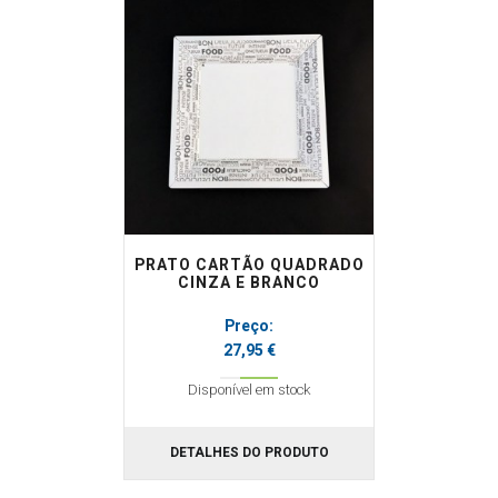
Casa de banho
Papel marquesa
Suportes
Cozinha
Resma
Outros
Mãos
Louça descartável
Roupa
Rolos alumínio e película aderente
Rolos térmicos
Outros
PRATO CARTÃO QUADRADO
CINZA E BRANCO
Preço:
27,95 €
Disponível em stock
DETALHES DO PRODUTO